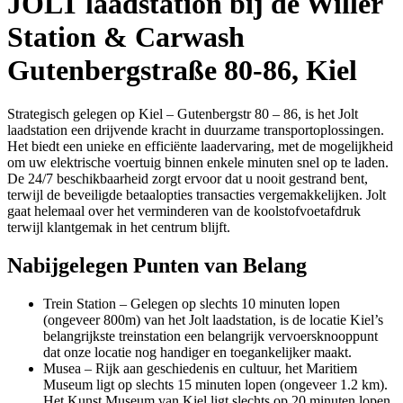
JOLT laadstation bij de Willer
Station & Carwash
Gutenbergstraße 80-86
, Kiel
Strategisch gelegen op Kiel – Gutenbergstr 80 – 86, is het Jolt
laadstation een drijvende kracht in duurzame transportoplossingen.
Het biedt een unieke en efficiënte laadervaring, met de mogelijkheid
om uw elektrische voertuig binnen enkele minuten snel op te laden.
De 24/7 beschikbaarheid zorgt ervoor dat u nooit gestrand bent,
terwijl de beveiligde betaalopties transacties vergemakkelijken. Jolt
gaat helemaal over het verminderen van de koolstofvoetafdruk
terwijl klantgemak in het centrum blijft.
Nabijgelegen Punten van Belang
Trein Station – Gelegen op slechts 10 minuten lopen
(ongeveer 800m) van het Jolt laadstation, is de locatie Kiel’s
belangrijkste treinstation een belangrijk vervoersknooppunt
dat onze locatie nog handiger en toegankelijker maakt.
Musea – Rijk aan geschiedenis en cultuur, het Maritiem
Museum ligt op slechts 15 minuten lopen (ongeveer 1.2 km).
Het Kunst Museum van Kiel ligt slechts op 20 minuten lopen