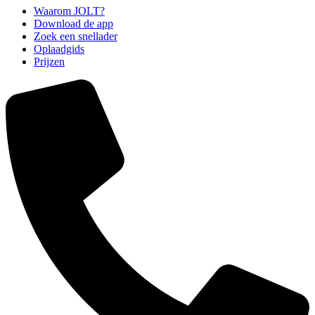
Waarom JOLT?
Download de app
Zoek een snellader
Oplaadgids
Prijzen